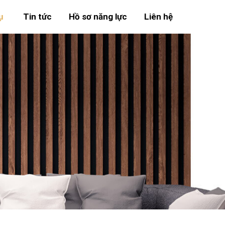
ụ
Tin tức
Hồ sơ năng lực
Liên hệ