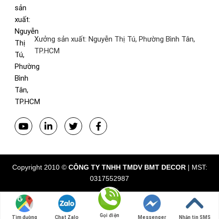
Xưởng sản xuất: Nguyễn Thị Tú, Phường Bình Tân,
TP.HCM
Copyright 2010 ©
CÔNG TY TNHH TMDV BMT DECOR
| MST:
0317552987
Gọi điện
Tìm đường
Chat Zalo
Messenger
Nhắn tin SMS