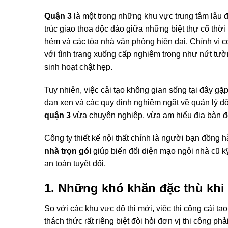
Quận 3
là một trong những khu vực trung tâm lâu 
trúc giao thoa độc đáo giữa những biệt thự cổ thờ
hẻm và các tòa nhà văn phòng hiện đại. Chính vì có
với tình trạng xuống cấp nghiêm trọng như nứt tườ
sinh hoạt chật hẹp.
Tuy nhiên, việc cải tạo không gian sống tại đây gặ
đan xen và các quy định nghiêm ngặt về quản lý đô
quận 3
vừa chuyên nghiệp, vừa am hiểu địa bàn đ
Công ty thiết kế nội thất chính là người bạn đồng 
nhà trọn gói
giúp biến đổi diện mạo ngôi nhà cũ kỹ
an toàn tuyệt đối.
1. Những khó khăn đặc thù khi
So với các khu vực đô thị mới, việc thi công cải 
thách thức rất riêng biệt đòi hỏi đơn vị thi công p