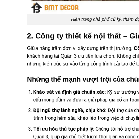
Hiện trạng nhà phố cũ kỹ, thấm d
2. Công ty thiết kế nội thất – 
Giữa hàng trăm đơn vị xây dựng trên thị trường,
Cô
khách hàng tại Quận 3 ưu tiên lựa chọn. Không chỉ 
những kiến trúc sư vào từng công trình cải tạo để 
Những thế mạnh vượt trội của chún
Khảo sát và định giá chuẩn xác:
Kỹ sư trưởng v
cấu móng dầm và đưa ra giải pháp gia cố an toàn
Đội ngũ thợ lành nghề, chịu khó:
Đội thợ của ch
trình trong hẻm sâu, khéo léo trong việc di chuyể
Tối ưu hóa thủ tục pháp lý:
Chúng tôi hỗ trợ chu
Quận 3, giúp gia chủ tiết kiệm thời gian và công 