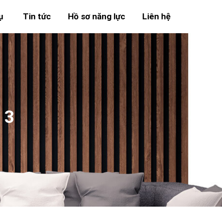
ụ
Tin tức
Hồ sơ năng lực
Liên hệ
 3