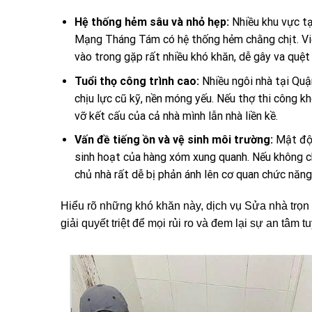
Hệ thống hẻm sâu và nhỏ hẹp:
Nhiều khu vực t
Mạng Tháng Tám có hệ thống hẻm chằng chịt. Việ
vào trong gặp rất nhiều khó khăn, dễ gây va quệt
Tuổi thọ công trình cao:
Nhiều ngôi nhà tại Quậ
chịu lực cũ kỹ, nền móng yếu. Nếu thợ thi công 
vỡ kết cấu của cả nhà mình lẫn nhà liền kề.
Vấn đề tiếng ồn và vệ sinh môi trường:
Mật độ 
sinh hoạt của hàng xóm xung quanh. Nếu không ch
chủ nhà rất dễ bị phản ánh lên cơ quan chức năng
Hiểu rõ những khó khăn này, dịch vụ Sửa nhà trọn g
giải quyết triệt để mọi rủi ro và đem lại sự an tâm t