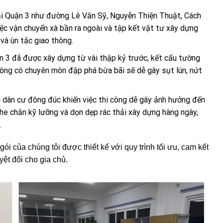
ại Quận 3 như đường Lê Văn Sỹ, Nguyễn Thiện Thuật, Cách
c vận chuyển xà bần ra ngoài và tập kết vật tư xây dựng
 và ùn tắc giao thông.
n 3 đã được xây dựng từ vài thập kỷ trước, kết cấu tường
không có chuyên môn đập phá bừa bãi sẽ dễ gây sụt lún, nứt
dân cư đông đúc khiến việc thi công dễ gây ảnh hưởng đến
e chắn kỹ lưỡng và dọn dẹp rác thải xây dựng hàng ngày,
.
ói của chúng tôi được thiết kế với quy trình tối ưu, cam kết
uyệt đối cho gia chủ.