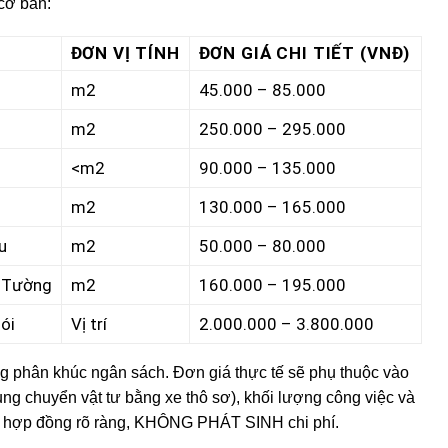
cơ bản:
ĐƠN VỊ TÍNH
ĐƠN GIÁ CHI TIẾT (VNĐ)
m2
45.000 – 85.000
m2
250.000 – 295.000
<m2
90.000 – 135.000
)
m2
130.000 – 165.000
u
m2
50.000 – 80.000
h Tường
m2
160.000 – 195.000
ói
Vị trí
2.000.000 – 3.800.000
ng phân khúc ngân sách. Đơn giá thực tế sẽ phụ thuộc vào
ung chuyển vật tư bằng xe thô sơ), khối lượng công việc và
ết hợp đồng rõ ràng, KHÔNG PHÁT SINH chi phí.