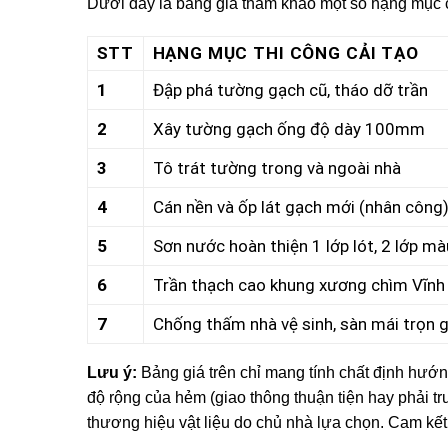
Dưới đây là bảng giá tham khảo một số hạng mục 
STT
HẠNG MỤC THI CÔNG CẢI TẠO
1
Đập phá tường gạch cũ, tháo dỡ trần
2
Xây tường gạch ống độ dày 100mm
3
Tô trát tường trong và ngoài nhà
4
Cán nền và ốp lát gạch mới (nhân công
5
Sơn nước hoàn thiện 1 lớp lót, 2 lớp mà
6
Trần thạch cao khung xương chìm Vĩn
7
Chống thấm nhà vệ sinh, sàn mái trọn g
Lưu ý:
Bảng giá trên chỉ mang tính chất định hướ
độ rộng của hẻm (giao thông thuận tiện hay phải tr
thương hiệu vật liệu do chủ nhà lựa chọn. Cam k